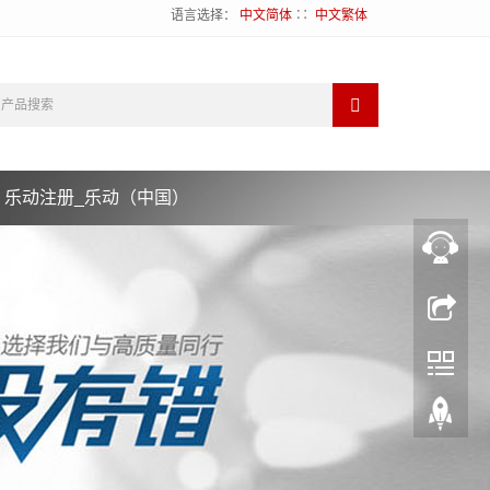
语言选择：
中文简体
∷
中文繁体
乐动注册_乐动（中国）