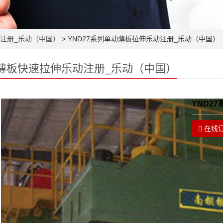
注册_乐动（中国）
> YND27系列单动薄板拉伸乐动注册_乐动（中国）
薄板快速拉伸乐动注册_乐动（中国）
YND2
在线