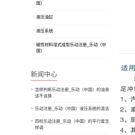
国）
液压油缸
液压系统
磁性材料湿式成型乐动注册_乐动（中
国）
新闻中心
怎样判断乐动注册_乐动（中国）的油液
该不该换
乐动注册_乐动（中国）液压系统的清洁
四柱乐动注册_乐动（中国）的平行度怎
样调