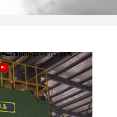
7系列单动薄板拉伸乐动注册_乐动（中国）
订购