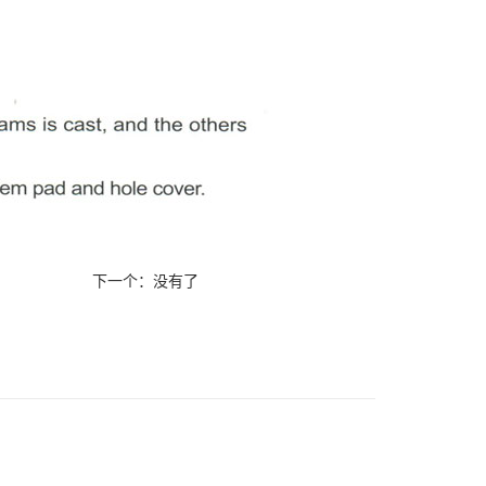
下一个：没有了