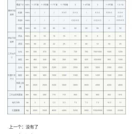
上一个：没有了