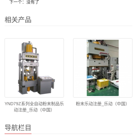
下一个：没有了
相关产品
YND79Z系列全自动粉末制品乐
粉末乐动注册_乐动（中国）
动注册_乐动（中国）
导航栏目