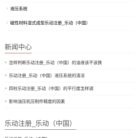
液压系统
磁性材料湿式成型乐动注册_乐动（中国）
新闻中心
怎样判断乐动注册_乐动（中国）的油液该不该换
乐动注册_乐动（中国）液压系统的清洁
四柱乐动注册_乐动（中国）的平行度怎样调
影响油压机压制件精度的因素
乐动注册_乐动（中国）