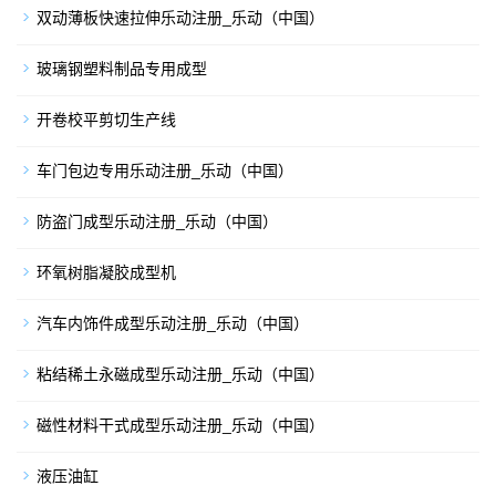
双动薄板快速拉伸乐动注册_乐动（中国）
玻璃钢塑料制品专用成型
开卷校平剪切生产线
车门包边专用乐动注册_乐动（中国）
防盗门成型乐动注册_乐动（中国）
环氧树脂凝胶成型机
汽车内饰件成型乐动注册_乐动（中国）
粘结稀土永磁成型乐动注册_乐动（中国）
磁性材料干式成型乐动注册_乐动（中国）
液压油缸