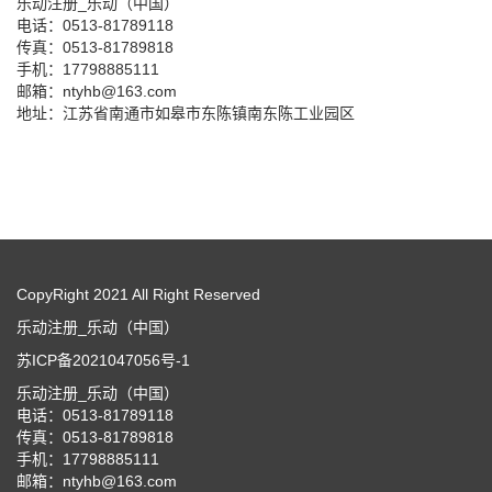
乐动注册_乐动（中国）
电话：0513-81789118
传真：0513-81789818
手机：17798885111
邮箱：ntyhb@163.com
地址：江苏省南通市如皋市东陈镇南东陈工业园区
CopyRight 2021 All Right Reserved
乐动注册_乐动（中国）
苏ICP备2021047056号-1
乐动注册_乐动（中国）
电话：0513-81789118
传真：0513-81789818
手机：17798885111
邮箱：ntyhb@163.com