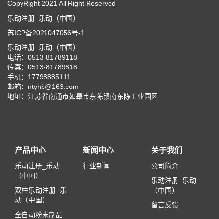
CopyRight 2021 All Right Reserved
乐动注册_乐动（中国）
苏ICP备2021047056号-1
乐动注册_乐动（中国）
电话：0513-81789118
传真：0513-81789818
手机：17798885111
邮箱：ntyhb@163.com
地址：江苏省南通市如皋市东陈镇南东陈工业园区
产品中心
新闻中心
关于我们
乐动注册_乐动
行业新闻
公司简介
（中国）
乐动注册_乐动
双柱乐动注册_乐
（中国）
动（中国）
留言反馈
全自动粉末制品