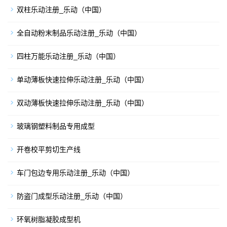
双柱乐动注册_乐动（中国）
全自动粉末制品乐动注册_乐动（中国）
四柱万能乐动注册_乐动（中国）
单动薄板快速拉伸乐动注册_乐动（中国）
双动薄板快速拉伸乐动注册_乐动（中国）
玻璃钢塑料制品专用成型
开卷校平剪切生产线
车门包边专用乐动注册_乐动（中国）
防盗门成型乐动注册_乐动（中国）
环氧树脂凝胶成型机