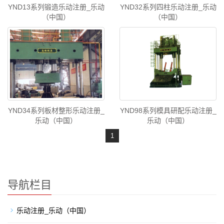
YND13系列锻造乐动注册_乐动
YND32系列四柱乐动注册_乐动
（中国）
（中国）
YND34系列板材整形乐动注册_
YND98系列模具研配乐动注册_
乐动（中国）
乐动（中国）
1
导航栏目
乐动注册_乐动（中国）